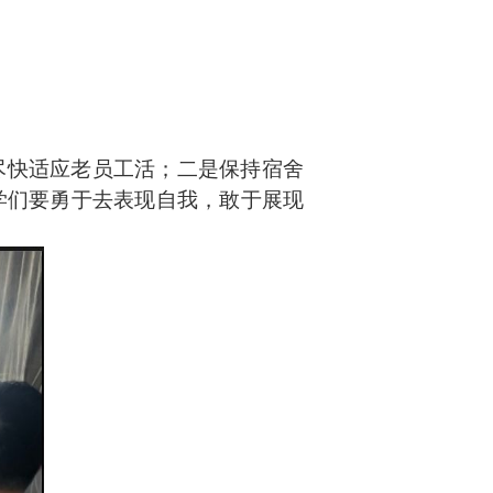
尽快适应老员工活；二是保持宿舍
学们要勇于去表现自我，敢于展现