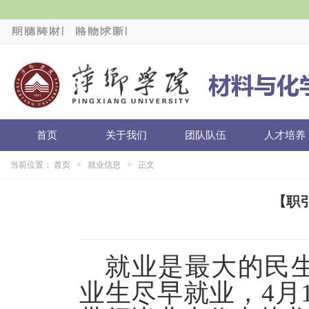
∣明∣德∣铸∣材∣
∣格∣物∣求∣新∣
首页
关于我们
团队队伍
人才培养
当前位置：
首页
>
就业信息
> 正文
【职
就业是最大的民
业生尽早就业，4月