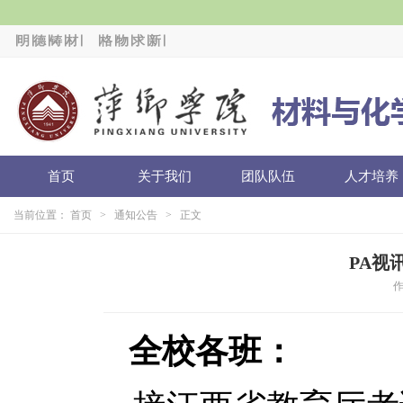
∣明∣德∣铸∣材∣
∣格∣物∣求∣新∣
首页
关于我们
团队队伍
人才培养
当前位置：
首页
>
通知公告
> 正文
PA视
作
全校各班：